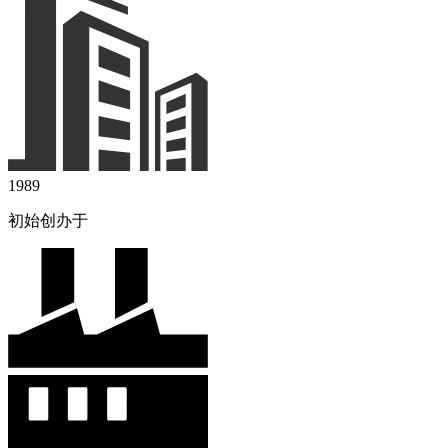
1989
初始创办于