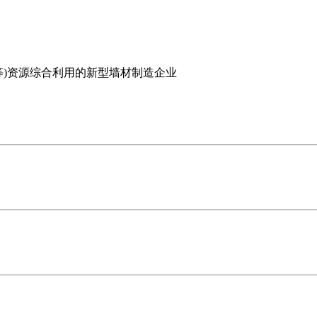
渣等)资源综合利用的新型墙材制造企业