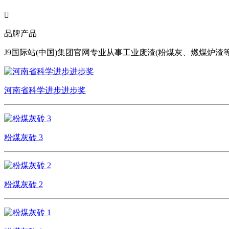

品牌产品
J9国际站(中国)集团官网专业从事工业废渣(粉煤灰、燃煤炉
河南省科学进步进步奖
粉煤灰砖 3
粉煤灰砖 2