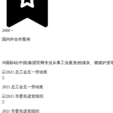
2000
+
国内外合作案例
J9国际站(中国)集团官网专业从事工业废渣(粉煤灰、燃煤炉

2021 总工会五一劳动奖

2021 市委先进党组织