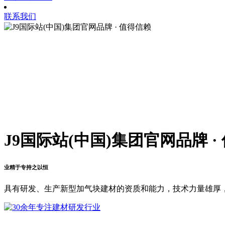
联系我们
J9国际站(中国)集团官网品牌 ·
业精于专持之以恒
具有研发、生产新型加气块建材的资质和能力，技术力量雄厚