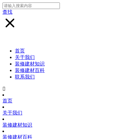
查找
首页
关于我们
装修建材知识
装修建材百科
联系我们

首页
关于我们
装修建材知识
装修建材百科